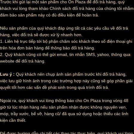
Trước khi gửi lại một sản phẩm cho On Plaza để đổi trả hàng, quý
khách vui lòng tham khảo Chính sách đổi trả hàng của chúng tôi nhằm
đảm bảo sản phẩm này có đủ điều kiện để hoàn trả.
Nếu sản phẩm của quý khách đáp ứng tất cả các yêu cầu về đổi trả
hàng, việc đổi trả sẽ được xử lý nhanh hơn.
1. Liên hệ trực tiếp tới bộ phận chăm sóc khách theo số điện thoại ghi
trên hóa đơn bán hàng để thông báo đổi trả hàng.
2. Quý khách cũng có thể gửi email, tin nhắn SMS, yahoo, thông qua
website để đổi trả hàng.
Lưu ý :
Quý khách nên chụp ảnh sản phẩm trước khi đổi trả hàng,
việc lưu giữ hình ảnh trong các trường hợp này cũng sẽ góp phần giải
quyết tốt hơn các vấn đề phát sinh trong quá trình đổi trả.
Ngoài ra, quý khách vui lòng thông báo cho On Plaza trong vòng 48
giờ từ lúc nhận hàng nếu sản phẩm nhận được không nguyên vẹn,
móp, trầy xước, bể vỡ, hàng cũ/ đã qua sử dụng hoặc thiếu các linh
kiện cần thiết.
Để được hướng dẫn chi tiết các thao tác thực hiện, quý khách vui lòng