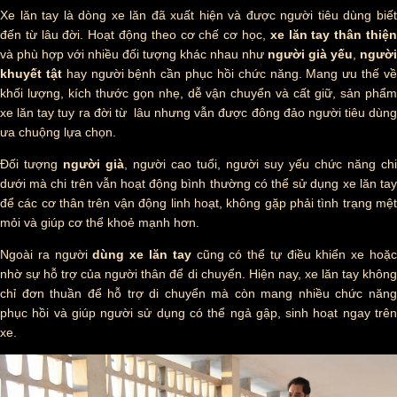
Xe lăn tay là dòng xe lăn đã xuất hiện và được người tiêu dùng biết
đến từ lâu đời. Hoạt động theo cơ chế cơ học,
xe lăn tay thân thiệ
và phù hợp với nhiều đối tượng khác nhau như
người già yếu
,
người
khuyết tật
hay người bệnh cần phục hồi chức năng. Mang ưu thế v
khối lượng, kích thước gọn nhẹ, dễ vận chuyển và cất giữ, sản phẩm
xe lăn tay tuy ra đời từ lâu nhưng vẫn được đông đảo người tiêu dùng
ưa chuộng lựa chọn.
Đối tượng
người già
, người cao tuổi, người suy yếu chức năng chi
dưới mà chi trên vẫn hoạt động bình thường có thể sử dụng xe lăn tay
để các cơ thân trên vận động linh hoạt, không gặp phải tình trạng mệt
mỏi và giúp cơ thể khoẻ mạnh hơn.
Ngoài ra người
dùng xe lăn tay
cũng có thể tự điều khiển xe hoặ
nhờ sự hỗ trợ của người thân để di chuyển. Hiện nay, xe lăn tay không
chỉ đơn thuần để hỗ trợ di chuyển mà còn mang nhiều chức năng
phục hồi và giúp người sử dụng có thể ngả gập, sinh hoạt ngay trên
xe.