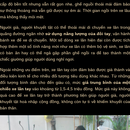
cấp độ bền tốt nhưng vẫn rất gọn nhẹ, ghế nguồi thoải mái đảm bảo
sự thông thoáng mà vẫn giữ được sự êm ái. Thời gian ngồi trên xe lâu
mà không thấy mỏi mệt.
Người già, người khuyết tật có thể thoải mái di chuyển xe lăn trong
quãng đường ngăn nhờ
sử dụng năng lượng của đôi tay
, vận hành
bánh xe để xe di chuyển. Một số dòng xe lăn hiện đại còn được tích
hợp thêm một số tính năng mới như xe lăn có thêm bộ vệ sinh, xe lăn
có bàn ăn hay có thể ngả gập phần ghế ngồi ra để tạo thành một
chiếc giường giúp người dùng nghỉ ngơi.
Ngoài những ưu điểm trên, xe lăn tay còn đảm bảo được giá thành và
điều kiện kinh tế cho nhiều đối tượng tiêu dùng khác nhau. Từ những
đối tượng bình dân cho đến giàu có, mức
giá trung bình của một
chiếc xe lăn tay
vào khoảng từ 1,5-4,5 triệu đồng. Mức giá này không
quá cao để xe lăn tay trở thành phương tiện giúp người già, người
khuyết tật hoà nhập cộng đồng, không còn tự ti về khiếm khuyết của
bản thân.