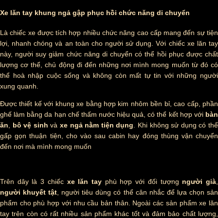
Xe lăn tay khung ngả gập phục hồi chức năng di chuyển
Là chiếc xe được tích hợp nhiều chức năng cao cấp mang đến sự tiện
lợi, nhanh chóng và an toàn cho người sử dụng. Với chiếc xe lăn tay
này, người suy giảm chức năng di chuyển có thể hồi phục được chất
lượng cơ thể, chủ động đi đến những nơi mình mong muốn từ đó có
thể hoà nhập cuộc sống và không còn mất tự tin với những người
xung quanh.
Được thiết kế với khung xe bằng hợp kim nhôm bền bỉ, cao cấp, phần
ghế làm bằng da hạn chế thấm nước hiệu quả, có thể kết hợp với
bàn
ăn
,
bô vệ sinh
và
xe ngả nằm tiện dụng
. Khi không sử dụng có th
gấp gọn thuận tiện, cho vào sau cabin hay đóng thùng vận chuyển
đến nơi mà mình mong muốn
Trên dây là 3 chiếc
xe lăn tay
phù hợp với đối tượng
người già
người khuyết tật
, người tiêu dùng có thể cân nhắc để lựa chọn sả
phẩm cho phù hợp với nhu cầu bản thân. Ngoài các sản phẩm xe lăn
tay trên còn có rất nhiều sản phẩm khác tốt và đảm bảo chất lượng,