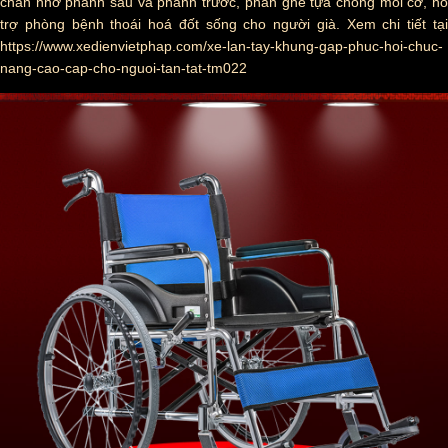
chắn nhờ phanh sau và phanh trước, phần ghế tựa chống mỏi cơ, hỗ
trợ phòng bệnh thoái hoá đốt sống cho người già. Xem chi tiết tại
https://www.xedienvietphap.com/xe-lan-tay-khung-gap-phuc-hoi-chuc-
nang-cao-cap-cho-nguoi-tan-tat-tm022