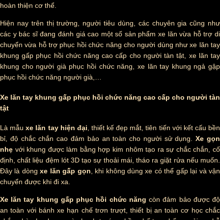
hoàn thiện cơ thể.
Hiện nay trên thị trường, người tiêu dùng, các chuyên gia cũng như
các y bác sĩ đang đánh giá cao một số sản phẩm xe lăn vừa hỗ trợ di
chuyển vừa hỗ trợ phục hồi chức năng cho người dùng như xe lăn tay
khung gấp phục hồi chức năng cao cấp cho người tàn tật, xe lăn tay
khung cho người già phục hồi chức năng, xe lăn tay khung ngả gập
phục hồi chức năng người già,…
Xe lăn tay khung gấp phục hồi chức năng cao cấp cho người tàn
tật
Là mẫu
xe lăn tay hiện đại
, thiết kế đẹp mắt, tiên tiến với kết cấu bền
bỉ, độ chắc chắn cao đảm bảo an toàn cho người sử dụng.
Xe gọ
nhẹ
với khung được làm bằng hợp kim nhôm tạo ra sự chắc chắn, cố
định, chất liệu đệm lót 3D tạo sự thoải mái, tháo ra giặt rửa nếu muốn.
Đây là dòng
xe lăn gấp gọn
, khi không dùng xe có thể gấp lại và vận
chuyển được khi đi xa.
Xe lăn tay khung gấp phục hồi chức năng
còn đảm bảo được đ
an toàn với bánh xe hạn chế trơn trượt, thiết bị an toàn cơ học chắc