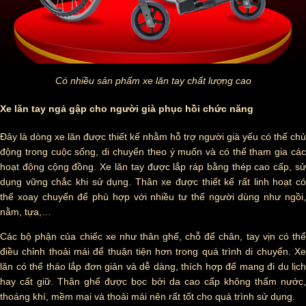
Có nhiều sản phẩm xe lăn tay chất lượng cao
Xe lăn tay ngả gập cho người già phục hồi chức năng
Đây là dòng xe lăn được thiết kế nhằm hỗ trợ người già yếu có thể chủ
động trong cuộc sống, di chuyển theo ý muốn và có thể tham gia các
hoạt động cộng đồng. Xe lăn tay được lắp ráp bằng thép cao cấp, sử
dụng vững chắc khi sử dụng. Thân xe được thiết kế rất linh hoạt có
thể xoay chuyển để phù hợp với nhiều tư thế người dùng như ngồi,
nằm, tựa,…
Các bộ phận của chiếc xe như thân ghế, chỗ để chân, tay vịn có thể
điều chỉnh thoải mái để thuận tiện hơn trong quá trình di chuyển. Xe
lăn có thể tháo lắp đơn giản và dễ dàng, thích hợp để mang đi du lịch
hay cất giữ. Thân ghế được bọc bởi da cao cấp không thấm nước,
thoáng khí, mềm mại và thoải mái nên rất tốt cho quá trình sử dụng.